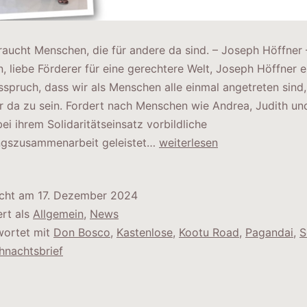
raucht Menschen, die für andere da sind. – Joseph Höffner 
n, liebe Förderer für eine gerechtere Welt, Joseph Höffner er
spruch, dass wir als Menschen alle einmal angetreten sind,
r da zu sein. Fordert nach Menschen wie Andrea, Judith und
bei ihrem Solidaritätseinsatz vorbildliche
Weihnachtsbrief
ngszusammenarbeit geleistet…
weiterlesen
2024
icht am
17. Dezember 2024
ert als
Allgemein
,
News
wortet mit
Don Bosco
,
Kastenlose
,
Kootu Road
,
Pagandai
,
S
hnachtsbrief