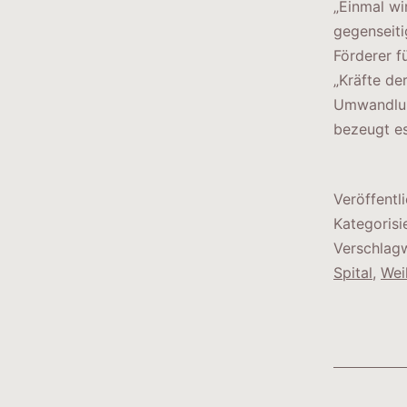
„Einmal wi
gegenseiti
Förderer f
„Kräfte de
Umwandlung
bezeugt e
Veröffentl
Kategorisi
Verschlag
Spital
,
Wei