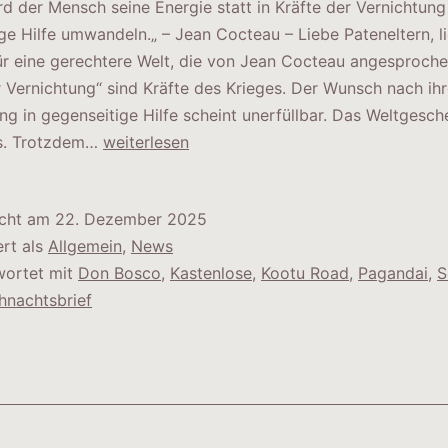
rd der Mensch seine Energie statt in Kräfte der Vernichtung 
ge Hilfe umwandeln.„ – Jean Cocteau – Liebe Pateneltern, l
ür eine gerechtere Welt, die von Jean Cocteau angesproch
r Vernichtung“ sind Kräfte des Krieges. Der Wunsch nach ihr
 in gegenseitige Hilfe scheint unerfüllbar. Das Weltgesc
Weihnachtsbrief
s. Trotzdem…
weiterlesen
2025
icht am
22. Dezember 2025
ert als
Allgemein
,
News
wortet mit
Don Bosco
,
Kastenlose
,
Kootu Road
,
Pagandai
,
S
hnachtsbrief