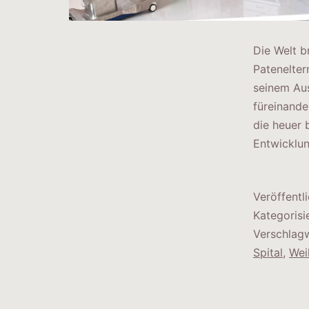
Die Welt b
Patenelter
seinem Aus
füreinande
die heuer 
Entwicklu
Veröffentl
Kategorisi
Verschlag
Spital
,
Wei