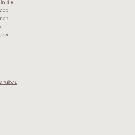
in die
iebe
enen
er
hehen
chulbau
,