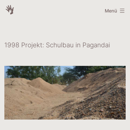
Zum
INDIEN
Menü
Inhalt
HAND
springen
IN
HAND
1998 Projekt: Schulbau in Pagandai